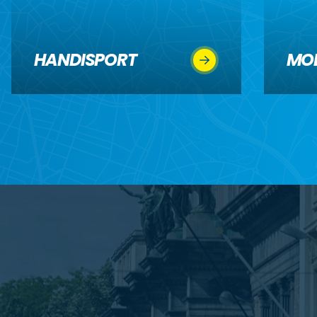
HANDISPORT
MOB