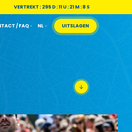
VERTREKT :
295 D : 11 U : 21 M : 6 S
TACT / FAQ
NL
UITSLAGEN