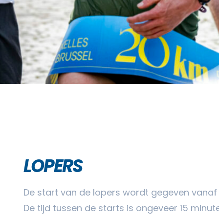
LOPERS
De start van de lopers wordt gegeven vanaf 1
De tijd tussen de starts is ongeveer 15 minut