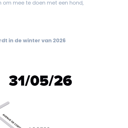
an om mee te doen met een hond,
rdt in de winter van 2026