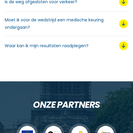
Is de weg afgesloten voor verkeer?
Ja.
Moet ik voor de wedstrijd een medische keuring
ondergaan?
Een medische keuring vóór de wedstrijd is niet verplicht,
maar wordt door de organisatoren aanbevolen
Waar kan ik mijn resultaten raadplegen?
U kunt de resultaten raadplegen op de website:
http://www.20kmdebruxelles.be/
in de rubriek resultaten.
ONZE PARTNERS