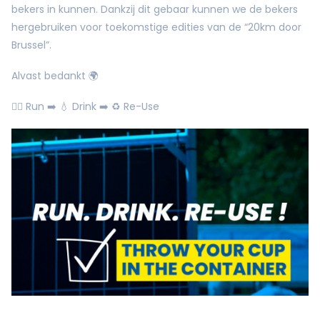
bekers in kunnen. Dankzij dit gebaar kunnen we de bekers
hergebruiken voor toekomstige edities van de “20km door
Brussel”.
Alvast bedankt 🌍
🏃‍♂️ Run ➡️ 💧 Drink ➡️ ♻️ Re-Use