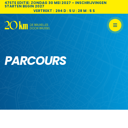
Skip to content
47STE EDITIE: ZONDAG 30 MEI 2027 – INSCHRIJVINGEN
STARTEN BEGIN 2027
VERTREKT :
294 D : 5 U : 28 M : 4 S
PARCOURS