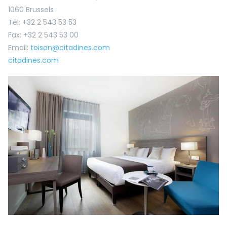
1060 Brussels
Tél: +32 2 543 53 53
Fax: +32 2 543 53 00
Email:
toison@citadines.com
citadines.com