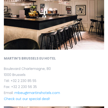
MARTIN’S BRUSSELS EU HOTEL
Boulevard Charlemagne, 80
1000 Brussels
Tél: +32 2 230 85 55
Fax: +32 2 230 56 35
Email:
mbeu@martinshotels.com
Check out our special deal!