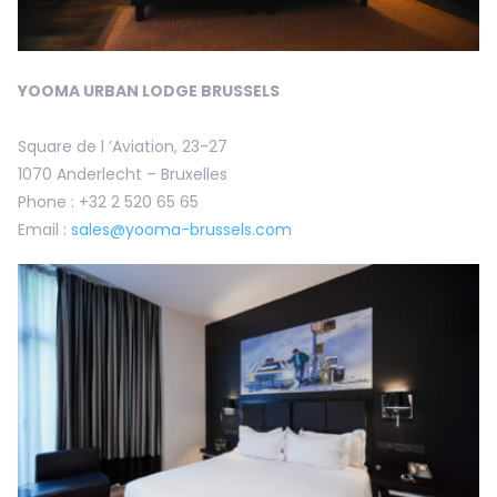
YOOMA URBAN LODGE BRUSSELS
Square de l ’Aviation, 23-27
1070 Anderlecht – Bruxelles
Phone : +32 2 520 65 65
Email :
sales@yooma-brussels.com