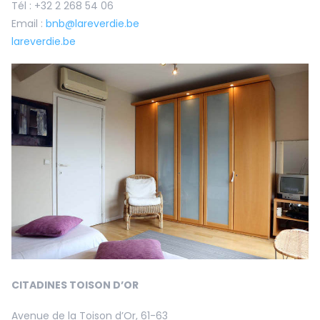
Tél : +32 2 268 54 06
Email :
bnb@lareverdie.be
lareverdie.be
CITADINES TOISON D’OR
Avenue de la Toison d’Or, 61-63