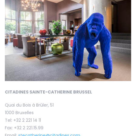
CITADINES SAINTE-CATHERINE BRUSSEL
Quai du Bois à Brûler, 51
1000 Bruxelles
Tel: +32 2 221 14 11
Fax: +32 2 221.15.99
Email:
stecatherine@citadines.com