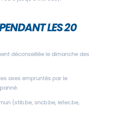
PENDANT LES 20
vement déconseillée le dimanche des
 les axes empruntés par le
épanné.
un (stib.be, sncb.be, letec.be,