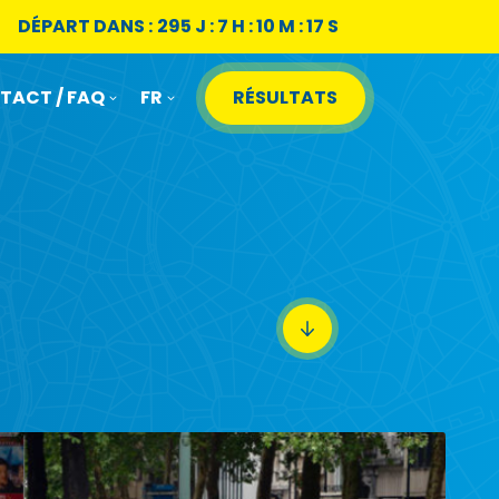
DÉPART DANS :
295 J : 7 H : 10 M : 16 S
TACT / FAQ
FR
RÉSULTATS