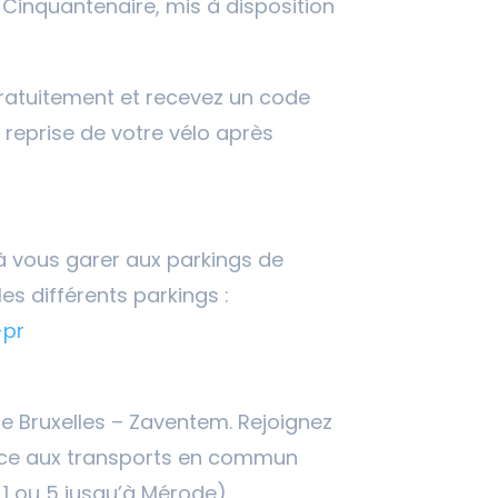
 Cinquantenaire, mis à disposition
atuitement et recevez un code
a reprise de votre vélo après
 à vous garer aux parkings de
les différents parkings :
-pr
de Bruxelles – Zaventem. Rejoignez
râce aux transports en commun
 1 ou 5 jusqu’à Mérode).