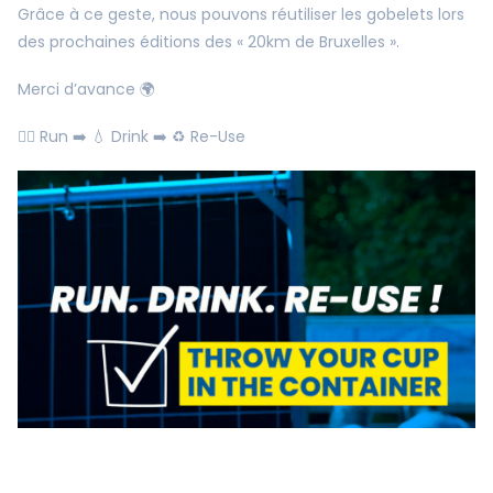
Grâce à ce geste, nous pouvons réutiliser les gobelets lors
des prochaines éditions des « 20km de Bruxelles ».
Merci d’avance 🌍
🏃‍♂️ Run ➡️ 💧 Drink ➡️ ♻️ Re-Use